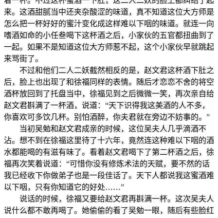
着一杯。不过这杯蜜酒一下肚，这二人二妖的脸上都纠结了起
来。这酒甜腻当中还夹杂酸涩的味道，真不知道这位大方师是
怎么把一杯好好的蜜汁变化成这样难以下咽的味道。就连一向
嗜酒如命的小任叁喝下这杯酒之后，小家伙的五官都扭曲到了
一起。如果不是知道这位大方师惹不起，这个小家伙早就跳起
来骂街了。
不过和他们二人二妖截然相反的是，赵文君这杯酒下肚之
后，脸上也出现了和徐福同样的表情。随后才恋恋不舍的将空
酒杯放回到了托盘当中，徐福见到之后微微一笑，再次亲自给
赵文君斟满了一杯酒，说道：“天下识得我这美酒的人不多，
你喜欢可多饮几杯。别怕酒醉，你夫君就在旁边不妨事的。”
当初吴勉和赵文君成亲的时候，这位吴夫人几乎滴酒不
沾。想不到在徐福这里待了十六年，竟然连这种难以下咽的酒
水都能喝的有滋有味了。看着赵文君喝下了第二杯酒之后，徐
福再次笑着说道：“可惜你没有修炼术法的天赋，要不然的话
我已经收下你做弟子也是一段佳话了。天下人都说我这蜜酒难
以下咽，只有你知道它的好处……”
说话的时候，徐福又要给赵文君再斟满一杯。这次吴夫人
说什么都不敢再喝了。她偷偷的看了吴勉一眼，随后有些脸红