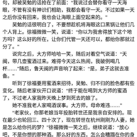
句，却被吴勉的话抢在了前面：“我说过会替你看守一天海
眼，不管有没有神识们相助，我都会看守一天。不过如果一天
之后你没有回来，我也会让海眼上面空起来的。”
吴勉的话很明白了，不要想趁机将海眼这口黑锅让他们几
个人背上。徐福微微一笑，说道：“你以为我舍得放下这个地
方吗？这么好的所在，让你们代管一天还可以，都绐你那就过
分了。”
说完之后，大方师哈哈一笑，随后对着空气说道：“天
闽，带几壶蜜酒过来。难得今天这么热闹，我破例喝几
杯……”随后，鲁天闽的声音响了起来：“是，弟子这就去准
备。”
听到了徐福要用蜜酒来招待，吴勉、归不归的脸色都有些
变化。随后老家伙开口说道：“终于能在喝到大方师的蜜酒
了，不过老人家我昨天晚上梦到死去的娘了。
她不准我老人家喝酒误事。大方师，母命难违……”
“老家伙，你那老娘当年投胎转世还是我亲自安排的。现
在最少也轮回三、四十次了，现在转世在杭州刚刚为人妻，她
是怎么给你托的梦？”徐福微微一笑之后，继续说道：“放心
吧，不是你想的那种酒。那么好的东西，怎么会糟蹋在你的身