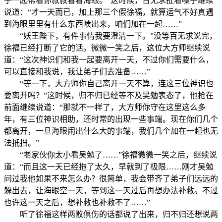
子一起帮着你叔叔看着海眼。”这时候，百无求扯着嗓子继续
说道：“才一天而已，加上那三个假徐福，就算运气不好真遇
到海眼里里有什么东西喷出来，咱们加在一起……”
“妖王陛下，有件事情我要澄清一下。”没等百无求说完，
徐福已经打断了它的话。微微一笑之后，这位大方师继续说
道：“这次神识们和我一起要离开一天，不过你们需要什么，
可以直接和我说，我让弟子们去准备……”
“等一下，大方师你自己离开一天不算，连这三位神识也
要离开吗？”这时候，归不归已经等不及吴勉表态了，他抢在
前面继续说道：“那就不一样了，大方师你守在这里这么多
年，有三位神识相助，还时常的出现一些事端。现在你们几个
都离开，一旦海眼闹出什么大的事端，我们几个加在一起也无
法抵挡。”
“老家伙你太小看吴勉了……”徐福微微一笑之后，继续说
道：“而且这一天已经拖了太久，早就到了极限……刚才吴勉
问过我他如果不来怎么办？很简单，我会带齐了弟子们远远的
躲出去，让海眼空一天，等到这一天过后再想办法补救。不过
也许这一天之后，想补救也补救不了……”
听了徐福这样两败倶伤的话都说了出来，归不归还想说两