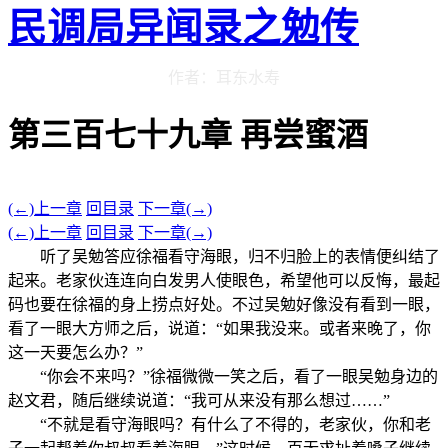
民调局异闻录之勉传
作者：耳东水寿
第三百七十九章 再尝蜜酒
(←)上一章
回目录
下一章(→)
(←)上一章
回目录
下一章(→)
听了吴勉答应徐福看守海眼，归不归脸上的表情便纠结了
起来。老家伙连连向白发男人使眼色，希望他可以反悔，最起
码也要在徐福的身上捞点好处。不过吴勉好像没有看到一眼，
看了一眼大方师之后，说道：“如果我没来。或者来晚了，你
这一天要怎么办？”
“你会不来吗？”徐福微微一笑之后，看了一眼吴勉身边的
赵文君，随后继续说道：“我可从来没有那么想过……”
“不就是看守海眼吗？有什么了不得的，老家伙，你和老