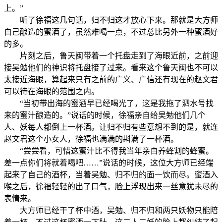
上。”
听了徐福这几句话，归不归这才放心下来。那就是大方师
自己酿造的蜜酒了，虽然难喝一点，不过总比另外一种蜜酒好
的多。
片刻之后，鲁天闽带着一个托盘走到了海眼近前，之前迎
接吴勉他们的神识将托盘接了过来。看来这个鲁天闽也不可以
太接近海眼，算起来只有之前的广义、广信还有现在的赵文君
可以待在海眼的范围之内。
“当初带出海的蜜酒早已经喝光了，这是我拖了泗水号找
来的蜜汁酿造的。”说话的时候，徐福亲自给吴勉他们几个
人、妖每人都倒上一杯酒。让归不归有些意想不到的是，就连
赵文君这个小女人，徐福也满满的斟满了一杯酒。
“尝尝看，可惜这蜜汁比不得我当年亲自养蜂割的蜂蜜。
差一点你们将就着喝吧……”说话的时候，这位大方师已经端
起来了自己的酒杯，当着吴勉、归不归的面一饮而尽。蜜酒入
喉之后，徐福轻轻的出了口气，脸上浮现出来一丝意犹未尽的
表情来。
大方师已经干了杯中酒，吴勉、归不归和两只妖物只能陪