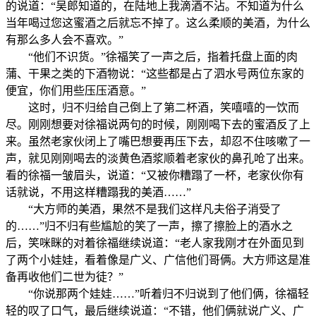
的说道：“吴郎知道的，在陆地上我滴酒不沾。不知道为什么
当年喝过您这蜜酒之后就忘不掉了。这么柔顺的美酒，为什么
有那么多人会不喜欢。”
“他们不识货。”徐福笑了一声之后，指着托盘上面的肉
蒲、干果之类的下酒物说：“这些都是占了泗水号两位东家的
便宜，你们用些压压酒意。”
这时，归不归给自己倒上了第二杯酒，笑嘻嘻的一饮而
尽。刚刚想要对徐福说两句的时候，刚刚喝下去的蜜酒反了上
来。虽然老家伙闭上了嘴巴想要再压下去，却忍不住咳嗽了一
声，就见刚刚喝去的淡黄色酒浆顺着老家伙的鼻孔呛了出来。
看的徐福一皱眉头，说道：“又被你糟蹋了一杯，老家伙你有
话就说，不用这样糟蹋我的美酒……”
“大方师的美酒，果然不是我们这样凡夫俗子消受了
的……”归不归有些尴尬的笑了一声，擦了擦脸上的酒水之
后，笑咪眯的对着徐福继续说道：“老人家我刚才在外面见到
了两个小娃娃，看着像是广义、广信他们哥俩。大方师这是准
备再收他们二世为徒？”
“你说那两个娃娃……”听着归不归说到了他们俩，徐福轻
轻的叹了口气，最后继续说道：“不错，他们俩就说广义、广