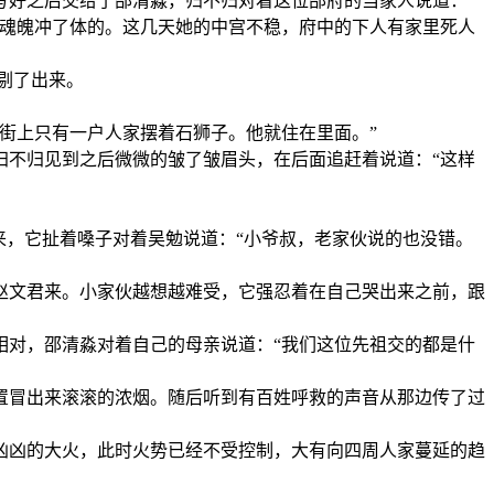
好之后交给了邵清淼，归不归对着这位邵府的当家人说道：
被魂魄冲了体的。这几天她的中宫不稳，府中的下人有家里死人
剔了出来。
街上只有一户人家摆着石狮子。他就住在里面。”
不归见到之后微微的皱了皱眉头，在后面追赶着说道：“这样
，它扯着嗓子对着吴勉说道：“小爷叔，老家伙说的也没错。
文君来。小家伙越想越难受，它强忍着在自己哭出来之前，跟
对，邵清淼对着自己的母亲说道：“我们这位先祖交的都是什
冒出来滚滚的浓烟。随后听到有百姓呼救的声音从那边传了过
凶的大火，此时火势已经不受控制，大有向四周人家蔓延的趋