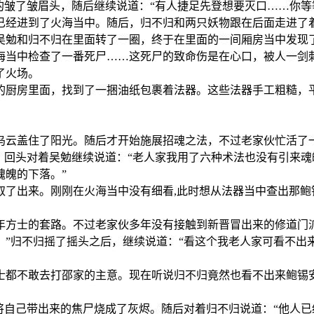
皱了皱眉头，随后继续说道：“有人捷足先登想要灭口……你等
已经进到了火海当中。随后，归不归和两只妖物跟在后面走进了
勉和归不归在里面转了一圈，终于在里面的一间厢房当中发现了
海当中检查了一番死尸……这死尸的致命伤是在心口，被人一剑
了火场。
房里面，找到了一捆油纸包裹着法器。这些法器手工粗糙，平
云盖住了阳光。随后才开始施展招魂之法，不过老家伙忙活了
回头对着吴勉继续说道：“老人家我用了六种术法也没有引来魂
魂魄的下落。”
出来。刚刚在火海当中没有细看,此时想从法器当中查出那鲍
士的套路。不过老家伙多年没有接触到新晋冒出来的修道门派
。”归不归摇了摇头之后，继续说道：“看这个我老人家可看不出
都不敢去打邵家的主意。现在听说归不归竟然也看不出来鲍锡安
自己带出来的焦尸烧成了灰烬。随后对着归不归说道：“他人已