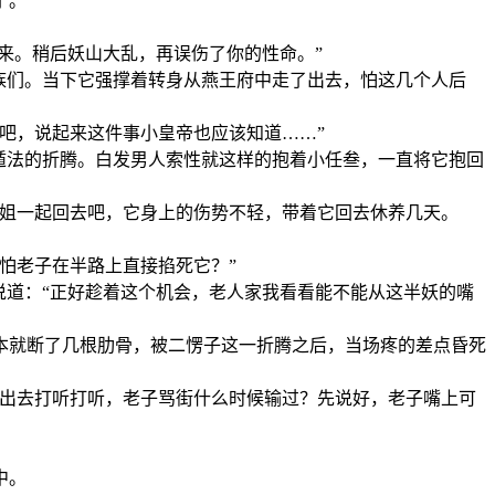
。”
来。稍后妖山大乱，再误伤了你的性命。”
族们。当下它强撑着转身从燕王府中走了出去，怕这几个人后
吧，说起来这件事小皇帝也应该知道……”
遁法的折腾。白发男人索性就这样的抱着小任叁，一直将它抱回
姐一起回去吧，它身上的伤势不轻，带着它回去休养几天。
怕老子在半路上直接掐死它？”
道：“正好趁着这个机会，老人家我看看能不能从这半妖的嘴
就断了几根肋骨，被二愣子这一折腾之后，当场疼的差点昏死
出去打听打听，老子骂街什么时候输过？先说好，老子嘴上可
中。