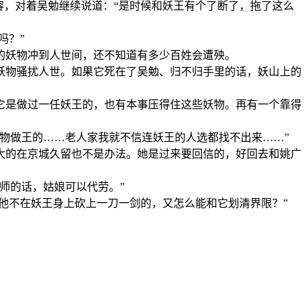
，对着吴勉继续说道：“是时候和妖王有个了断了，拖了这么
吗？”
妖物冲到人世间，还不知道有多少百姓会遭殃。
物骚扰人世。如果它死在了吴勉、归不归手里的话，妖山上的
是做过一任妖王的，也有本事压得住这些妖物。再有一个靠得
物做王的……老人家我就不信连妖王的人选都找不出来……”
的在京城久留也不是办法。她是过来要回信的，好回去和姚广
师的话，姑娘可以代劳。”
他不在妖王身上砍上一刀一剑的，又怎么能和它划清界限？”