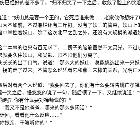
已经好的差不多了。”归不归笑了一下之后，收敛了脸上的笑容
道：“妖山总是要一个王的，它死后谁来做……老家伙你想好了
大不如前，不过船烂还有三斤钉。没有了妖王的管束，妖山上的
中掌控着妖山。除了这次北平之乱之外，还没有大规模的派遣妖
个本事的也只有百无求了。二愣子的脑筋虽然不太灵光，不过它
求就要久住妖山，和吴勉、归不归他们分离了。
长的出了口气，说道：“那么大的妖山，总能挑选出来一只妖
拐的走了过来。不管怎么说凭着它和燕王朱棣的关系，光明正大
对着两个人说道：“我要回去了，你们有什么要转告姚广孝禅
一笑之后，慢悠悠的说了一句，随后顿了一下，又继续说道：“
你呢？你有什么要对禅师说的？”
“我又不是他爸爸，哪来的那么多闲话？”
话回，看看他什么反应……”
你娘亲，干嘛听你的？”