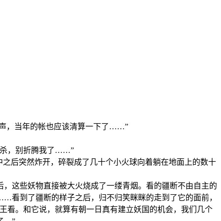
声，当年的帐也应该清算一下了……”
杀，别折腾我了……”
中之后突然炸开，碎裂成了几十个小火球向着躺在地面上的数十
，这些妖物直接被大火烧成了一缕青烟。看的疆断不由自主的
……看到了疆断的样子之后，归不归笑眯眯的走到了它的面前，
妖王看。和它说，就算有朝一日真有建立妖国的机会，我们几个