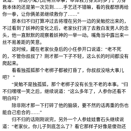
说道：“你这小鬼儿还有点本事，本体救分身见的多了。分身
救本体的还是第一次见到……手艺还不错嘛，看的我都想再给
你一拳，让你俩弟弟继续救你了……”
原本归不归打算冲过去将埋在另外一边的吴勉挖岀来的，
不过看到了妖神的变化之后，老家伙打消了去救白发男人的念
头，他一直默默的观察着妖神的一举一动。嘴角当中露岀来一
丝不易差距的笑意。
这时候，藏在老家伙身后的小任参开口说道：“老不死
的，不管你叔叔了？刚才那一下子不轻，这么长的时间都没有
爬起来。
看看独孤狐那个老梆子都被打昏了，你叔叔没啥大事儿
吧？ ”
“吴勉不是独孤狐，那个老梆子没有长生不老的本事。”归
不归嘿嘿一笑之后，继续说道：“这么多年了，人参你还看不
明白吗？
除非刚才那一下打碎了他的脑袋，要不然的话再重的伤也
能自己愈合的……”
归不归的话刚刚说完，另外一个人参娃娃曹石头继续说
道：“老家伙，你儿子到底怎么了？看它那样子好像是傻劲还