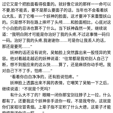
过它又是个把脸面看得极重的。就好像它说的那样一一命可以
不要,脸不能丢，要不是那么要面子的话，当年也不会看着妖
山大乱，丢了它唯一一个妖神的脸面，这才要冲下来重整妖山
的。只是想不到在路上摔坏了头颅……和脸面相比，心底对这
个小白脸的忌讳也算不了什么。当下妖神森然一笑，继续说
道：“我明白刚才可能是你治好了我的头疼,不过这事情一码归
一码。治好了我的头疼,我谢谢你……可是你让我丢人的话，
那还是要死……”
妖神的话还没有说完，吴勉脸上突然露出来一股怪异的笑
容。他对着越走越近的妖神说道：“往常都是我劝别人自己了
断，想不到报应来的这么快……算了，还是麻烦你动手吧。我
对自己下不了手，怕疼……”
“看着你白白净净的，还有脸说怕疼。”
妖神脸上透露出来不屑的表情，它嘲笑了吴勉一下之后，
继续说道：“不就是个死吗？
有什么大不了的？眼睛一闭你那宝剑往脖子上一拉，什么
都有了。还要我这个妖神亲手送你一程，不是我夸你，这就是
你们家祖坟冒青烟。上辈子指不定积了什么大德，这辈子才能