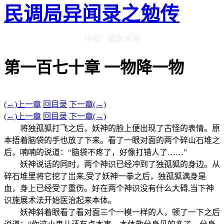
民调局异闻录之勉传
作者：耳东水寿
第一百七十章 一物降一物
(←)上一章
回目录
下一章(→)
(←)上一章
回目录
下一章(→)
将独孤狐打飞之后，妖神的脸上便出现了古怪的表情。原
本捂着脑袋的手也放了下来。看了一眼对面的两个碎山石堆之
后，喃喃的说道：“脑袋不疼了，好像打错人了……”
妖神说话的同时，两个神识已经冲到了独孤狐的身边。从
碎石堆里将它挖了岀来,受了妖神一拳之后，独孤狐满身是
血，身上已经受了重伤。好在两个神识没有什么大碍,当下神
识施展术法开始医治起来本体。
妖神斜着眼看了看对面三个一模一样的人，顿了一下之后