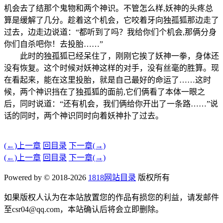
机会去了结那个鬼物和两个神识。不管怎么样,妖神的头疼总
算是缓解了几分。趁着这个机会，它咬着牙向独孤狐那边走了
过去，边走边说道：“都听到了吗？我给你们个机会,那俩分身
你们自杀吧你！去投胎……”
此时的独孤狐已经呆住了，刚刚它挨了妖神一拳，身体还
没有恢复。这个时候对妖神这样的对手，没有丝毫的胜算。现
在看起来，能在这里投胎，就是自己最好的命运了……这时
候，两个神识挡在了独孤狐的面前,它们俩看了本体一眼之
后，同时说道：“还有机会，我们俩给你开出了一条路……”说
话的同时，两个神识同时向着妖神扑了过去。
(←)上一章
回目录
下一章(→)
(←)上一章
回目录
下一章(→)
Powered by © 2018-
2026
1818网站目录
版权所有
如果版权人认为在本站放置您的作品有损您的利益，请发邮件
至csr04@qq.com，本站确认后将会立即删除。