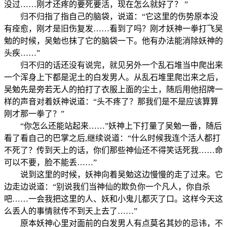
没过……刚才还疼的要死要活，现在怎么就好了？ ”
归不归指了指自己的脑袋，说道：“它这里的伤势原本没
有痊愈，刚才是旧伤复发……看到了吗？刚才妖神一拳打飞吴
勉的时候，吴勉也抹了它的脑袋一下。他有办法能消除妖神的
头疾……”
归不归的话还没有说完，就见另外一个乱石堆当中爬出来
一个浑身上下都是泥土的白发男人。从乱石堆里爬岀来之后，
吴勉先是旁若无人的拍打了衣服上面的尘土，随后用他招牌一
样的声音对着妖神说道：“头不疼了？那我们是不是应该算算
刚才那一拳了？”
“你怎么还能站起来……”妖神上下打量了吴勉一番，随后
看了看自己的巴掌之后,继续说道：“什么时候我连个活人都打
不死了？传到天上的话，你们那些神仙还不得笑话死我……命
可以不要，脸不能丢……”
说到这里的时候，妖神向着吴勉这边慢慢的走了过来。它
边走边说道：“别说我们当神仙的欺负你一个凡人，你自杀
吧……一会我把这里的人、妖和小鬼儿都灭了口。这样今天这
么丢人的事情就传不到天上去了……”
原本妖神心里对面前的白发男人有点莫名其妙的忌讳，不