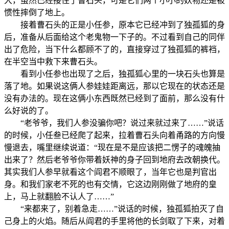
大，虽然已经接住了曹石头，可是它们两个小小的妖物还是被
惯性摔倒了地上。
接着曹石头的正是小任参，原本它已经冲到了独孤狐的身
后，准备从后面给这个老鬼物一下子的。不过看到自己的同伴
出了危险，当下什么都顾不了的，直接穿过了独孤狐的裤裆，
在半空当中救下来曹石头。
看到小任参也出现了之后，独孤狐心里的一块石头也算是
落了地。如果说这俩人参娃娃距离远，那以它现在的状态还是
没有办法的。现在这俩小东西既然已经到了面前，那么没有什
么好说的了。
“老爷爷，我们人参没骗你吧？说过来就过来了……”说话
的时候，小任叁已经爬了起来，拉着曹石头向着甬路的方向慢
慢退去，嘴里继续说道：“现在是不是应该把二愣子的魂魄抽
出来了？然后老爷爷你带着妖神的身子回到地府去改朝换代。
其实我们人参早就看这个阎君不顺眼了，当年它也是判官出
身。和我们家老不死的也有交情，它这边刚刚做了地府的皇
上，马上就翻脸不认人了……”
“来都来了，别着急走……”说话的时候，独孤狐拍灭了自
己身上的火焰。随后从阎君的手里将他的长剑取了下来，对着